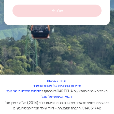
שלח
הצהרת נגישות
מדיניות הפרטיות של פספורטכארד
האתר מאובטח באמצעות reCAPTCHA בכפוף ל
מדיניות הפרטיות של גוגל
ו
תנאי השימוש של גוגל
באמצעות פספורטכארד ישראל סוכנות לביטוח כללי (2014) בע"מ רישיון מס'
514831742. החברה המבטחת - דיויד שילד חברה לביטוח בע"מ